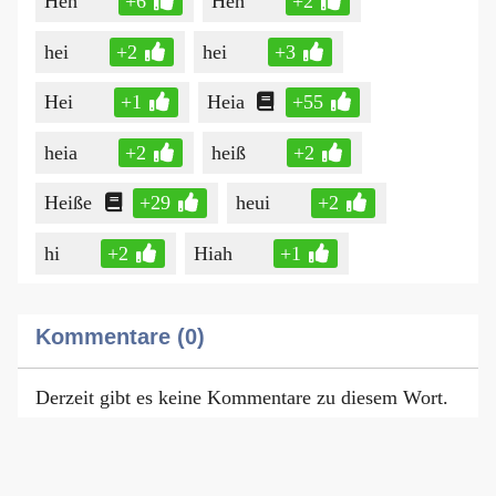
Heh
+6
Heh
+2
hei
+2
hei
+3
Hei
+1
Heia
+55
heia
+2
heiß
+2
Heiße
+29
heui
+2
hi
+2
Hiah
+1
Kommentare (0)
Derzeit gibt es keine Kommentare zu diesem Wort.