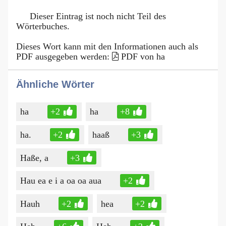
Dieser Eintrag ist noch nicht Teil des
Wörterbuches.
Dieses Wort kann mit den Informationen auch als
PDF ausgegeben werden:
PDF von ha
Ähnliche Wörter
ha
+2
ha
+8
ha.
+2
haaß
+3
Haße, a
+3
Hau ea e i a oa oa aua
+2
Hauh
+2
hea
+2