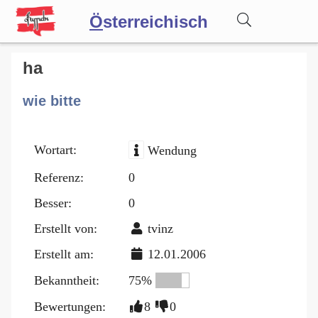
Ö
sterreichisch
Wörterbuch
ha
wie bitte
Forum
Wortart:
Wendung
Blog
Referenz:
0
Besser:
0
Erstellt von:
tvinz
Erstellt am:
12.01.2006
Bekanntheit:
75%
Bewertungen:
8
0