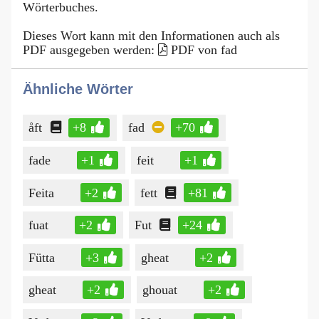
Wörterbuches.
Dieses Wort kann mit den Informationen auch als
PDF ausgegeben werden:
PDF von fad
Ähnliche Wörter
åft
+8
fad
+70
fade
+1
feit
+1
Feita
+2
fett
+81
fuat
+2
Fut
+24
Fütta
+3
gheat
+2
gheat
+2
ghouat
+2