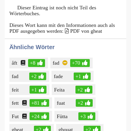
Dieser Eintrag ist noch nicht Teil des
Wörterbuches.
Dieses Wort kann mit den Informationen auch als
PDF ausgegeben werden:
PDF von gheat
Ähnliche Wörter
åft
+8
fad
+70
fad
+2
fade
+1
feit
+1
Feita
+2
fett
+81
fuat
+2
Fut
+24
Fütta
+3
gheat
+2
ghouat
+2