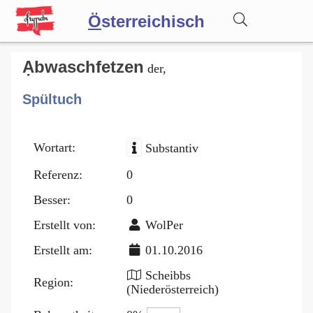
Ö
sterreichisch
Wörterbuch
Ạbwaschfetzen
der,
Spültuch
Forum
Wortart:
Substantiv
Blog
Referenz:
0
Besser:
0
Erstellt von:
WolPer
Erstellt am:
01.10.2016
Scheibbs
Region:
(Niederösterreich)