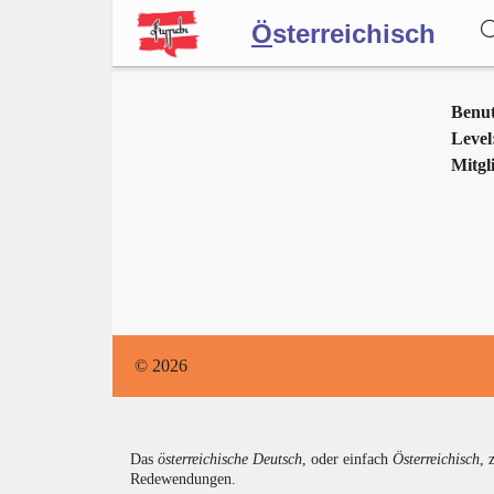
Ö
sterreichisch
Wörterbuch
Benu
Level
Mitgli
Forum
Blog
© 2026
Das
österreichische Deutsch
, oder einfach
Österreichisch
, 
Redewendungen.