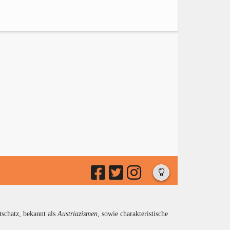
tschatz, bekannt als
Austriazismen
, sowie charakteristische