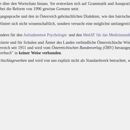
h über den Wortschatz hinaus. Sie erstrecken sich auf Grammatik und Aussprac
bei die Reform von 1996 gewisse Grenzen setzt.
angssprache und den in Österreich gebräuchlichen Dialekten, wie den bairisch
finiert sich nicht wissenschaftlich, sondern versucht eine möglichst umfangr
sondere für den
Aufnahmetest Psychologie
und den
MedAT für das Medizinstud
ierte und für Schulen und Ämter des Landes verbindliche Österreichische Wör
erreich seit 1951 und wird vom
Österreichischen Bundesverlag (ÖBV)
herausgeg
terbuch
" in
keiner Weise verbunden
.
hschlagewerken
und wird von uns explizit nicht als Standardwerk betrachtet, 