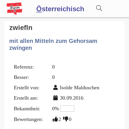
Ö
sterreichisch
Wörterbuch
zwiefln
mit allen Mitteln zum Gehorsam
Forum
zwingen
Blog
Referenz:
0
Besser:
0
Erstellt von:
Isolde Malduschen
Erstellt am:
30.09.2016
Bekanntheit:
0%
Bewertungen:
2
0