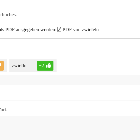
erbuches.
 als PDF ausgegeben werden:
PDF von zwiefeln
zwiefln
+2
ort.