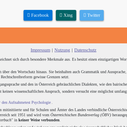
Facebook
Xing
Twitter
Impressum
|
Nutzung
|
Datenschutz
zeichnet sich durch besondere Merkmale aus. Es besitzt einen einzigartigen Wor
h über den Wortschatz hinaus. Sie beinhalten auch Grammatik und Aussprache, 
e Rechtschreibreform gewisse Grenzen setzt.
angssprache und den in Österreich gebräuchlichen Dialekten, wie den bairisch
at keinen wissenschaftlichen Anspruch, sondern versucht eine möglichst umfa
ür den Aufnahmetest Psychologie
.
 mitinitiierte und für Schulen und Ämter des Landes verbindliche Österreichi
erreich seit 1951 und wird vom
Österreichischen Bundesverlag (ÖBV)
herausgeg
terbuch
" in
keiner Weise verbunden
.