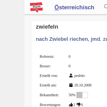
Ö
sterreichisch
Wörterbuch
zwiefeln
nach Zwiebel riechen, jmd. 
Forum
Blog
Referenz:
0
Besser:
0
Erstellt von:
pedrito
Erstellt am:
20.10.2008
Bekanntheit:
50%
Bewertungen:
2
0