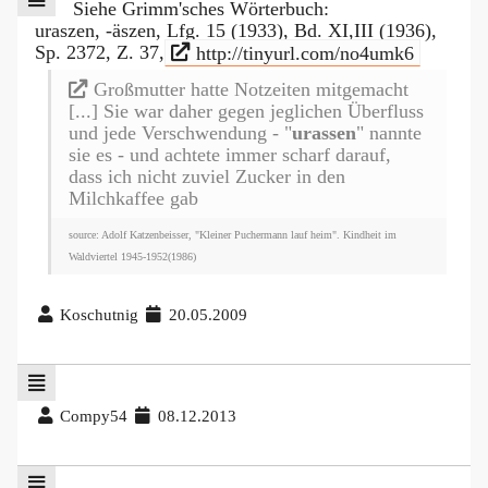
Siehe Grimm'sches Wörterbuch:
uraszen, -äszen, Lfg. 15 (1933), Bd. XI,III (1936),
Sp. 2372, Z. 37,
http://tinyurl.com/no4umk6
Großmutter hatte Notzeiten mitgemacht
[...] Sie war daher gegen jeglichen Überfluss
und jede Verschwendung - "
urassen
" nannte
sie es - und achtete immer scharf darauf,
dass ich nicht zuviel Zucker in den
Milchkaffee gab
source: Adolf Katzenbeisser, ‎"Kleiner Puchermann lauf heim". Kindheit im
Waldviertel 1945-1952(1986)
Koschutnig
20.05.2009
Compy54
08.12.2013