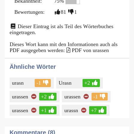
Bekanntheit:
75%
Bewertungen:
81
1
Dieser Eintrag ist als Teil des Wörterbuches
eingetragen.
Dieses Wort kann mit den Informationen auch als
PDF ausgegeben werden:
PDF von urassen
Ähnliche Wörter
urasn
-1
Urasn
+2
urassen
+2
urassen
-1
urassen
+1
urassn
+7
Kommentare (8)