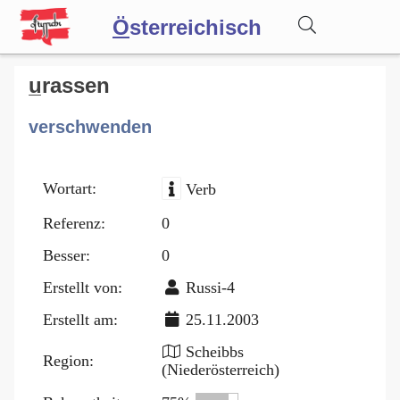
Ö
sterreichisch
Wörterbuch
u̲rassen
verschwenden
Forum
Wortart:
Verb
Blog
Referenz:
0
Besser:
0
Erstellt von:
Russi-4
Erstellt am:
25.11.2003
Scheibbs
Region:
(Niederösterreich)