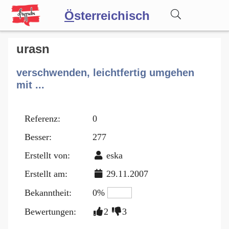
Ö
sterreichisch
Wörterbuch
urasn
verschwenden, leichtfertig umgehen
Forum
mit ...
Blog
Referenz:
0
Besser:
277
Erstellt von:
eska
Erstellt am:
29.11.2007
Bekanntheit:
0%
Bewertungen:
2
3