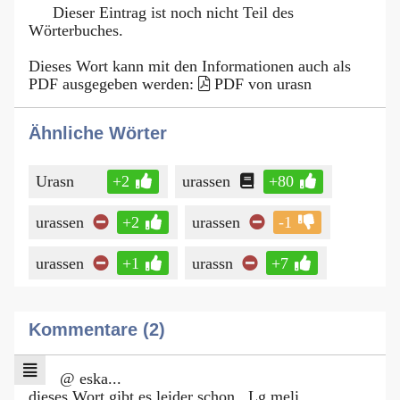
Dieser Eintrag ist noch nicht Teil des
Wörterbuches.
Dieses Wort kann mit den Informationen auch als
PDF ausgegeben werden:
PDF von urasn
Ähnliche Wörter
Urasn
+2
urassen
+80
urassen
+2
urassen
-1
urassen
+1
urassn
+7
Kommentare (2)
@ eska...
dieses Wort gibt es leider schon...Lg meli