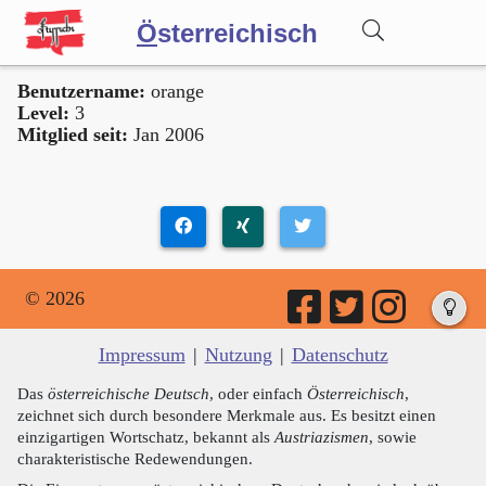
Ö
sterreichisch
Benutzername:
orange
Wörterbuch
Level:
3
Mitglied seit:
Jan 2006
Forum
Blog
© 2026
Impressum
|
Nutzung
|
Datenschutz
Das
österreichische Deutsch
, oder einfach
Österreichisch
,
zeichnet sich durch besondere Merkmale aus. Es besitzt einen
einzigartigen Wortschatz, bekannt als
Austriazismen
, sowie
charakteristische Redewendungen.