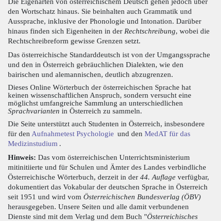
Die Eigenarten von österreichischem Deutsch gehen jedoch über
den Wortschatz hinaus. Sie beinhalten auch Grammatik und
Aussprache, inklusive der Phonologie und Intonation. Darüber
hinaus finden sich Eigenheiten in der
Rechtschreibung
, wobei die
Rechtschreibreform gewisse Grenzen setzt.
Das österreichische Standarddeutsch ist von der Umgangssprache
und den in Österreich gebräuchlichen Dialekten, wie den
bairischen und alemannischen, deutlich abzugrenzen.
Dieses Online Wörterbuch der österreichischen Sprache hat
keinen wissenschaftlichen Anspruch, sondern versucht eine
möglichst umfangreiche Sammlung an unterschiedlichen
Sprachvarianten
in Österreich zu sammeln.
Die Seite unterstützt auch Studenten in Österreich, insbesondere
für den
Aufnahmetest Psychologie
und den
MedAT für das
Medizinstudium
.
Hinweis:
Das vom österreichischen Unterrichtsministerium
mitinitiierte und für Schulen und Ämter des Landes verbindliche
Österreichische Wörterbuch, derzeit in der
44. Auflage
verfügbar,
dokumentiert das Vokabular der deutschen Sprache in Österreich
seit 1951 und wird vom
Österreichischen Bundesverlag (ÖBV)
herausgegeben. Unsere Seiten und alle damit verbundenen
Dienste sind mit dem Verlag und dem Buch "
Österreichisches