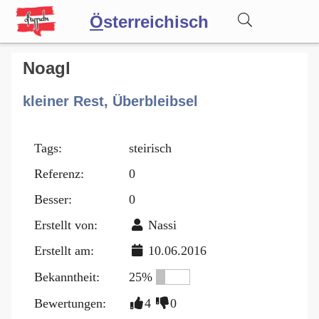
Ö
sterreichisch
Wörterbuch
Noagl
kleiner Rest, Überbleibsel
Forum
Tags:
steirisch
Blog
Referenz:
0
Besser:
0
Erstellt von:
Nassi
Erstellt am:
10.06.2016
Bekanntheit:
25%
Bewertungen:
4
0