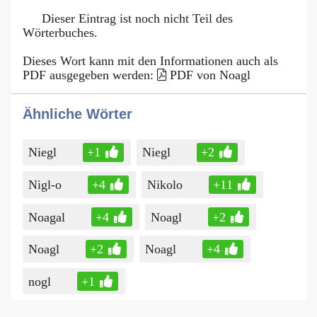
Dieser Eintrag ist noch nicht Teil des
Wörterbuches.
Dieses Wort kann mit den Informationen auch als
PDF ausgegeben werden:
PDF von Noagl
Ähnliche Wörter
Niegl
+1
Niegl
+2
Nigl-o
+4
Nikolo
+11
Noagal
+4
Noagl
+2
Noagl
+2
Noagl
+4
nogl
+1