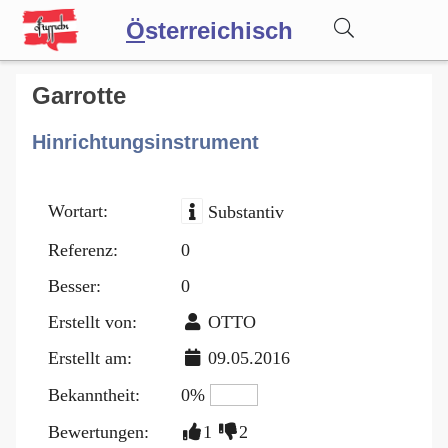
Ö
sterreichisch
Wörterbuch
Garrotte
Hinrichtungsinstrument
Forum
Wortart:
Substantiv
Blog
Referenz:
0
Besser:
0
Erstellt von:
OTTO
Erstellt am:
09.05.2016
Bekanntheit:
0%
Bewertungen:
1
2