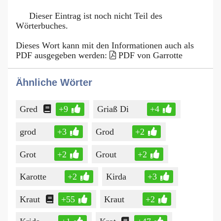
Dieser Eintrag ist noch nicht Teil des
Wörterbuches.
Dieses Wort kann mit den Informationen auch als
PDF ausgegeben werden:
PDF von Garrotte
Ähnliche Wörter
Gred
+9
Griaß Di
+4
grod
+3
Grod
+2
Grot
+2
Grout
+2
Karotte
+2
Kirda
+3
Kraut
+55
Kraut
+2