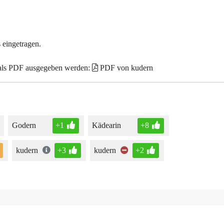
 eingetragen.
 als PDF ausgegeben werden:
PDF von kudern
Godern
+1
Kädearin
+8
kudern
+3
kudern
+2