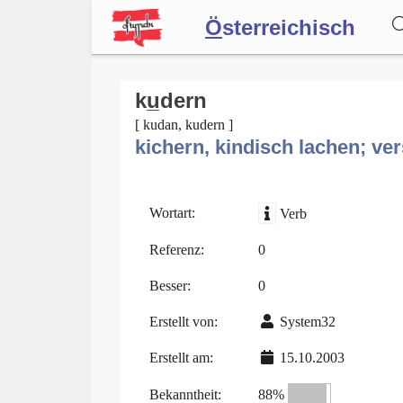
Ö
sterreichisch
Wörterbuch
ku̲dern
[ kudan, kudern ]
kichern, kindisch lachen; ve
Forum
Blog
Wortart:
Verb
Referenz:
0
Besser:
0
Erstellt von:
System32
Erstellt am:
15.10.2003
Bekanntheit:
88%