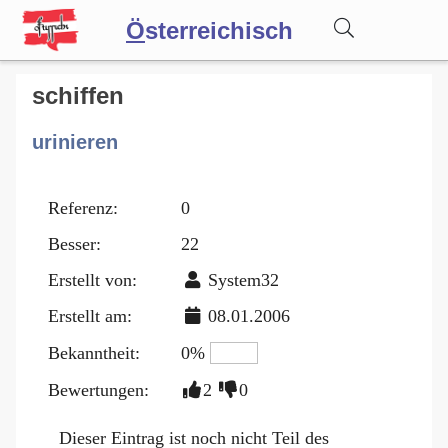
Ö
sterreichisch
Wörterbuch
schiffen
urinieren
Forum
Referenz:
0
Blog
Besser:
22
Erstellt von:
System32
Erstellt am:
08.01.2006
Bekanntheit:
0%
Bewertungen:
2
0
Dieser Eintrag ist noch nicht Teil des