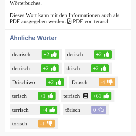
Wörterbuches.
Dieses Wort kann mit den Informationen auch als
PDF ausgegeben werden:
PDF von terasch
Ähnliche Wörter
dearisch
+2
derisch
+2
derrisch
+2
drisch
+2
Drischiwö
+2
Drusch
-4
terisch
+1
terrisch
+61
terrisch
+4
törisch
0
törisch
-1