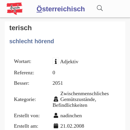
Ö
sterreichisch
Wörterbuch
terisch
schlecht hörend
Forum
Wortart:
Adjektiv
Blog
Referenz:
0
Besser:
2051
Zwischenmenschliches
Kategorie:
Gemütszustände,
Befindlichkeiten
Erstellt von:
nadinchen
Erstellt am:
21.02.2008