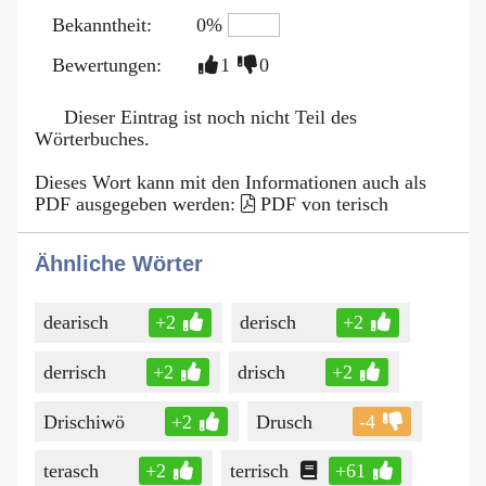
Bekanntheit:
0%
Bewertungen:
1
0
Dieser Eintrag ist noch nicht Teil des
Wörterbuches.
Dieses Wort kann mit den Informationen auch als
PDF ausgegeben werden:
PDF von terisch
Ähnliche Wörter
dearisch
+2
derisch
+2
derrisch
+2
drisch
+2
Drischiwö
+2
Drusch
-4
terasch
+2
terrisch
+61