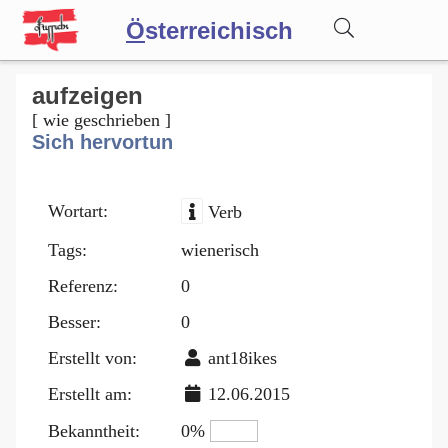
Ö
sterreichisch
Wörterbuch
aufzeigen
[ wie geschrieben ]
Sich hervortun
Forum
Wortart:
Verb
Blog
Tags:
wienerisch
Referenz:
0
Besser:
0
Erstellt von:
ant18ikes
Erstellt am:
12.06.2015
Bekanntheit:
0%