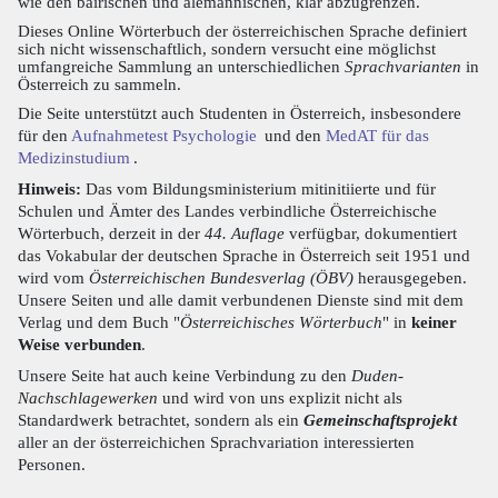
wie den bairischen und alemannischen, klar abzugrenzen.
Dieses Online Wörterbuch der österreichischen Sprache definiert
sich nicht wissenschaftlich, sondern versucht eine möglichst
umfangreiche Sammlung an unterschiedlichen
Sprachvarianten
in
Österreich zu sammeln.
Die Seite unterstützt auch Studenten in Österreich, insbesondere
für den
Aufnahmetest Psychologie
und den
MedAT für das
Medizinstudium
.
Hinweis:
Das vom Bildungsministerium mitinitiierte und für
Schulen und Ämter des Landes verbindliche Österreichische
Wörterbuch, derzeit in der
44. Auflage
verfügbar, dokumentiert
das Vokabular der deutschen Sprache in Österreich seit 1951 und
wird vom
Österreichischen Bundesverlag (ÖBV)
herausgegeben.
Unsere Seiten und alle damit verbundenen Dienste sind mit dem
Verlag und dem Buch "
Österreichisches Wörterbuch
" in
keiner
Weise verbunden
.
Unsere Seite hat auch keine Verbindung zu den
Duden-
Nachschlagewerken
und wird von uns explizit nicht als
Standardwerk betrachtet, sondern als ein
Gemeinschaftsprojekt
aller an der österreichichen Sprachvariation interessierten
Personen.