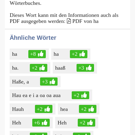
Wörterbuches.
Dieses Wort kann mit den Informationen auch als
PDF ausgegeben werden:
PDF von ha
Ähnliche Wörter
ha
+8
ha
+2
ha.
+2
haaß
+3
Haße, a
+3
Hau ea e i a oa oa aua
+2
Hauh
+2
hea
+2
Heh
+6
Heh
+2