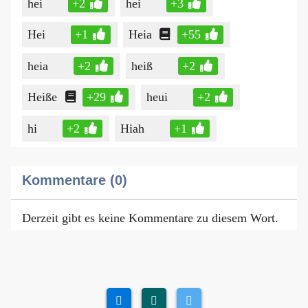
hei
+2
hei
+3
Hei
+1
Heia
+55
heia
+2
heiß
+2
Heiße
+29
heui
+2
hi
+2
Hiah
+1
Kommentare (0)
Derzeit gibt es keine Kommentare zu diesem Wort.