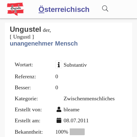
Ö
sterreichisch
Wörterbuch
Ungustel
der,
[ Ungustl ]
unangenehmer Mensch
Forum
Wortart:
Substantiv
Blog
Referenz:
0
Besser:
0
Kategorie:
Zwischenmenschliches
Erstellt von:
bleame
Erstellt am:
08.07.2011
Bekanntheit:
100%