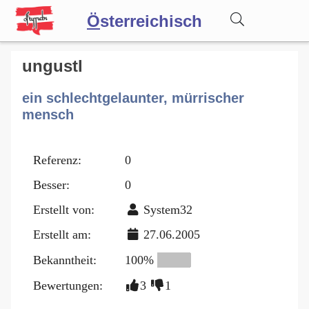
Ö
sterreichisch
Wörterbuch
ungustl
ein schlechtgelaunter, mürrischer
Forum
mensch
Blog
Referenz:
0
Besser:
0
Erstellt von:
System32
Erstellt am:
27.06.2005
Bekanntheit:
100%
Bewertungen:
3
1