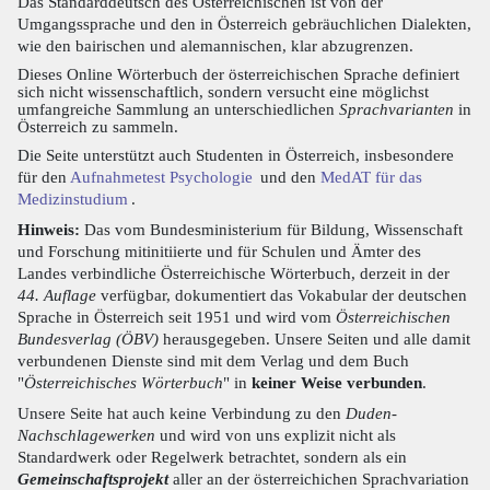
Das Standarddeutsch des Österreichischen ist von der
Umgangssprache und den in Österreich gebräuchlichen Dialekten,
wie den bairischen und alemannischen, klar abzugrenzen.
Dieses Online Wörterbuch der österreichischen Sprache definiert
sich nicht wissenschaftlich, sondern versucht eine möglichst
umfangreiche Sammlung an unterschiedlichen
Sprachvarianten
in
Österreich zu sammeln.
Die Seite unterstützt auch Studenten in Österreich, insbesondere
für den
Aufnahmetest Psychologie
und den
MedAT für das
Medizinstudium
.
Hinweis:
Das vom Bundesministerium für Bildung, Wissenschaft
und Forschung mitinitiierte und für Schulen und Ämter des
Landes verbindliche Österreichische Wörterbuch, derzeit in der
44. Auflage
verfügbar, dokumentiert das Vokabular der deutschen
Sprache in Österreich seit 1951 und wird vom
Österreichischen
Bundesverlag (ÖBV)
herausgegeben. Unsere Seiten und alle damit
verbundenen Dienste sind mit dem Verlag und dem Buch
"
Österreichisches Wörterbuch
" in
keiner Weise verbunden
.
Unsere Seite hat auch keine Verbindung zu den
Duden-
Nachschlagewerken
und wird von uns explizit nicht als
Standardwerk oder Regelwerk betrachtet, sondern als ein
Gemeinschaftsprojekt
aller an der österreichichen Sprachvariation