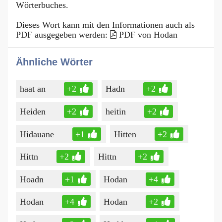
Wörterbuches.
Dieses Wort kann mit den Informationen auch als
PDF ausgegeben werden:
PDF von Hodan
Ähnliche Wörter
haat an
+2
Hadn
+2
Heiden
+2
heitin
+2
Hidauane
+1
Hitten
+2
Hittn
+2
Hittn
+2
Hoadn
+1
Hodan
+4
Hodan
+4
Hodan
+2