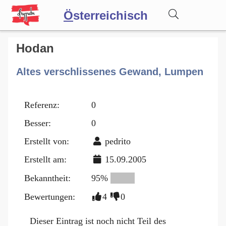
Ö
sterreichisch
Wörterbuch
Hodan
Altes verschlissenes Gewand, Lumpen
Forum
Referenz:
0
Blog
Besser:
0
Erstellt von:
pedrito
Erstellt am:
15.09.2005
Bekanntheit:
95%
Bewertungen:
4
0
Dieser Eintrag ist noch nicht Teil des