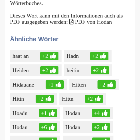
Wörterbuches.
Dieses Wort kann mit den Informationen auch als
PDF ausgegeben werden:
PDF von Hodan
Ähnliche Wörter
haat an
+2
Hadn
+2
Heiden
+2
heitin
+2
Hidauane
+1
Hitten
+2
Hittn
+2
Hittn
+2
Hoadn
+1
Hodan
+4
Hodan
+6
Hodan
+2