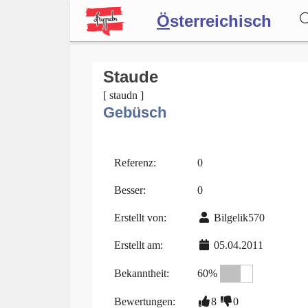
Ö
sterreichisch
Wörterbuch
Staude
[ staudn ]
Gebüsch
Forum
Blog
Referenz:
0
Besser:
0
Erstellt von:
Bilgelik570
Erstellt am:
05.04.2011
Bekanntheit:
60%
Bewertungen:
8
0