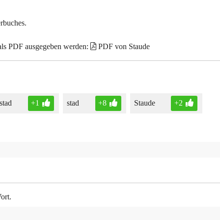
erbuches.
 als PDF ausgegeben werden:
PDF von Staude
stad
+1
stad
+8
Staude
+2
ort.