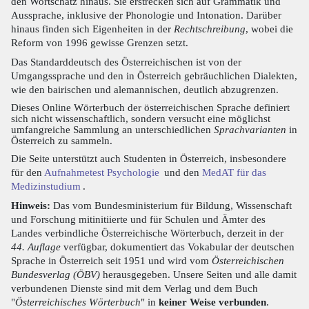
den Wortschatz hinaus. Sie erstrecken sich auf Grammatik und
Aussprache, inklusive der Phonologie und Intonation. Darüber
hinaus finden sich Eigenheiten in der
Rechtschreibung
, wobei die
Reform von 1996 gewisse Grenzen setzt.
Das Standarddeutsch des Österreichischen ist von der
Umgangssprache und den in Österreich gebräuchlichen Dialekten,
wie den bairischen und alemannischen, deutlich abzugrenzen.
Dieses Online Wörterbuch der österreichischen Sprache definiert
sich nicht wissenschaftlich, sondern versucht eine möglichst
umfangreiche Sammlung an unterschiedlichen
Sprachvarianten
in
Österreich zu sammeln.
Die Seite unterstützt auch Studenten in Österreich, insbesondere
für den
Aufnahmetest Psychologie
und den
MedAT für das
Medizinstudium
.
Hinweis:
Das vom Bundesministerium für Bildung, Wissenschaft
und Forschung mitinitiierte und für Schulen und Ämter des
Landes verbindliche Österreichische Wörterbuch, derzeit in der
44. Auflage
verfügbar, dokumentiert das Vokabular der deutschen
Sprache in Österreich seit 1951 und wird vom
Österreichischen
Bundesverlag (ÖBV)
herausgegeben. Unsere Seiten und alle damit
verbundenen Dienste sind mit dem Verlag und dem Buch
"
Österreichisches Wörterbuch
" in
keiner Weise verbunden
.