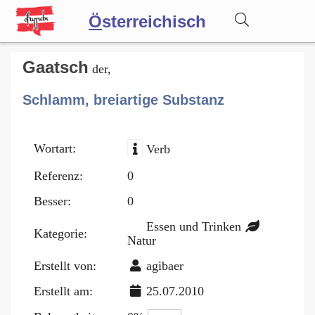
Ö
sterreichisch
Wörterbuch
Gaatsch
der,
Schlamm, breiartige Substanz
Forum
Wortart:
Verb
Blog
Referenz:
0
Besser:
0
Essen und Trinken
Kategorie:
Natur
Erstellt von:
agibaer
Erstellt am:
25.07.2010