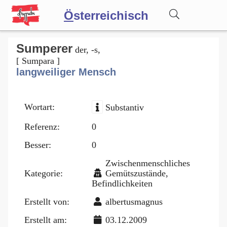
Ö
sterreichisch
Wörterbuch
Sumperer
der, -s,
[ Sumpara ]
langweiliger Mensch
Forum
Wortart:
Substantiv
Blog
Referenz:
0
Besser:
0
Zwischenmenschliches
Kategorie:
Gemütszustände,
Befindlichkeiten
Erstellt von:
albertusmagnus
Erstellt am:
03.12.2009