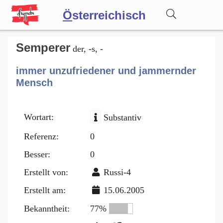
Ö
sterreichisch
Wörterbuch
Semperer
der, -s, -
immer unzufriedener und jammernder
Forum
Mensch
Blog
Wortart:
Substantiv
Referenz:
0
Besser:
0
Erstellt von:
Russi-4
Erstellt am:
15.06.2005
Bekanntheit:
77%