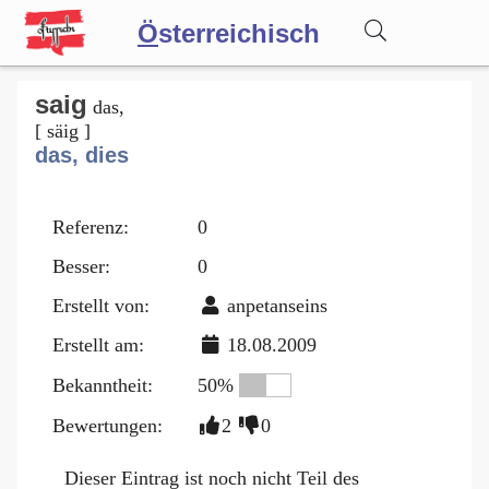
Ö
sterreichisch
Wörterbuch
saig
das,
[ säig ]
das, dies
Forum
Referenz:
0
Blog
Besser:
0
Erstellt von:
anpetanseins
Erstellt am:
18.08.2009
Bekanntheit:
50%
Bewertungen:
2
0
Dieser Eintrag ist noch nicht Teil des