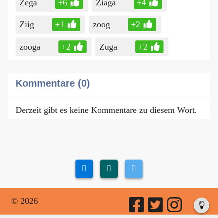
Zega
+6
Ziaga
+4
Ziig
+1
zoog
+2
zooga
+2
Zuga
+2
Kommentare (0)
Derzeit gibt es keine Kommentare zu diesem Wort.
© 2026