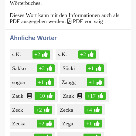
Wörterbuches.
Dieses Wort kann mit den Informationen auch als
PDF ausgegeben werden:
PDF von saig
Ähnliche Wörter
s.K.
+2
s.K.
+2
Sakko
+3
Söcki
+1
sogoa
+1
Zaugg
+1
Zauk
+10
Zauk
+17
Zeck
+2
Zecka
+4
Zecka
+2
Zega
+1