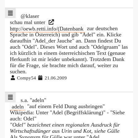
@klaser
schau mal unter
http://oewb.retti.info/(Datenbank
zur deutschen
Sprache in Österreich) und gib "Adel" ein. Klicke
daraufhin "Adel_der Jauche" an. Dann findest Du
auch "Odel". Dieses Wort und auch "Odelgruam" las
ich kürzlich in einem österreichischen Text (genaue
Herkunft ist mir leider unbekannt). Trotzdem Dank
für die Frage, sie brachte mich darauf, weiter zu
suchen.
Compy54
21.06.2009
s.a. "adeln"
adeln
"auf einem Feld Dung ausbringen"
Wikipedia: Unter "Adel (Begriffsklärung)" - "Siehe
auch: Odel"
"Odel" bezeichnet einen regionalen Ausdruck für
Wirtschaftsdünger aus Urin und Kot, siehe Gülle
Als Synonym für Gülle war unter "Adel