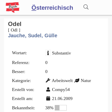
Ö
sterreichisch
Wörterbuch
Odel
[ Odl ]
Jauche, Sudel, Gülle
Forum
Wortart:
Substantiv
Blog
Referenz:
0
Besser:
0
Kategorie:
Arbeitswelt
Natur
Erstellt von:
Compy54
Erstellt am:
21.06.2009
Bekanntheit:
38%