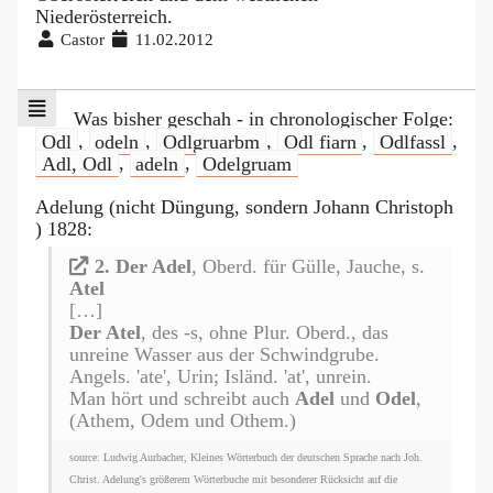
Niederösterreich.
Castor
11.02.2012
Was bisher geschah - in chronologischer Folge:
Odl
,
odeln
,
Odlgruarbm
,
Odl fiarn
,
Odlfassl
,
Adl, Odl
,
adeln
,
Odelgruam
Adelung (nicht Düngung, sondern Johann Christoph
) 1828:
2. Der Adel
, Oberd. für Gülle, Jauche, s.
Atel
[…]
Der Atel
, des -s, ohne Plur. Oberd., das
unreine Wasser aus der Schwindgrube.
Angels. 'ate', Urin; Isländ. 'at', unrein.
Man hört und schreibt auch
Adel
und
Odel
,
(Athem, Odem und Othem.)
source: Ludwig Aurbacher, Kleines Wörterbuch der deutschen Sprache nach Joh.
Christ. Adelung's größerem Wörterbuche mit besonderer Rücksicht auf die