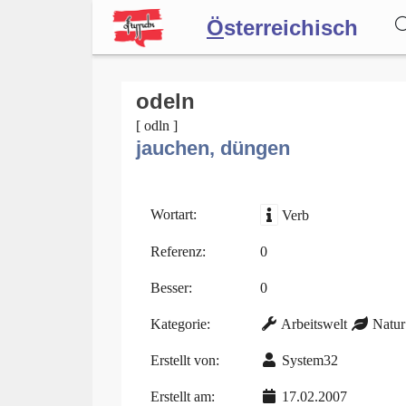
Ö
sterreichisch
Wörterbuch
odeln
[ odln ]
jauchen, düngen
Forum
Blog
Wortart:
Verb
Referenz:
0
Besser:
0
Kategorie:
Arbeitswelt
Natur
Erstellt von:
System32
Erstellt am:
17.02.2007