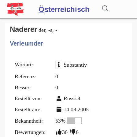
Ö
sterreichisch
Wörterbuch
Naderer
der, -s, -
Verleumder
Forum
Wortart:
Substantiv
Blog
Referenz:
0
Besser:
0
Erstellt von:
Russi-4
Erstellt am:
14.08.2005
Bekanntheit:
53%
Bewertungen:
36
6