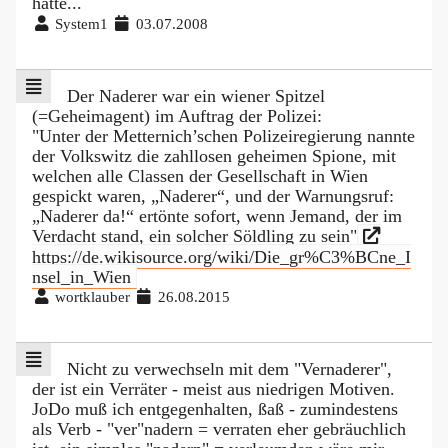
hätte...
System1
03.07.2008
Der Naderer war ein wiener Spitzel
(=Geheimagent) im Auftrag der Polizei:
"Unter der Metternich’schen Polizeiregierung nannte
der Volkswitz die zahllosen geheimen Spione, mit
welchen alle Classen der Gesellschaft in Wien
gespickt waren, „Naderer“, und der Warnungsruf:
„Naderer da!“ ertönte sofort, wenn Jemand, der im
Verdacht stand, ein solcher Söldling zu sein"
https://de.wikisource.org/wiki/Die_gr%C3%BCne_I
nsel_in_Wien
wortklauber
26.08.2015
Nicht zu verwechseln mit dem "Vernaderer",
der ist ein Verräter - meist aus niedrigen Motiven.
JoDo muß ich entgegenhalten, ßaß - zumindestens
als Verb - "ver"nadern = verraten eher gebräuchlich