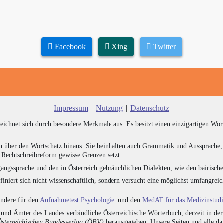
Facebook
Xing
Twitter
Impressum
|
Nutzung
|
Datenschutz
zeichnet sich durch besondere Merkmale aus. Es besitzt einen einzigartigen Wor
h über den Wortschatz hinaus. Sie beinhalten auch Grammatik und Aussprache, 
e Rechtschreibreform gewisse Grenzen setzt.
angssprache und den in Österreich gebräuchlichen Dialekten, wie den bairisch
finiert sich nicht wissenschaftlich, sondern versucht eine möglichst umfangr
sondere für den
Aufnahmetest Psychologie
und den
MedAT für das Medizinstud
nd Ämter des Landes verbindliche Österreichische Wörterbuch, derzeit in de
Österreichischen Bundesverlag (ÖBV)
herausgegeben. Unsere Seiten und alle d