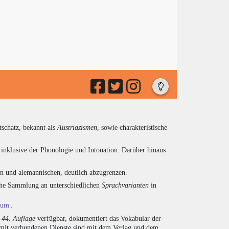
tschatz, bekannt als
Austriazismen
, sowie charakteristische
inklusive der Phonologie und Intonation. Darüber hinaus
en und alemannischen, deutlich abzugrenzen.
eiche Sammlung an unterschiedlichen
Sprachvarianten
in
ium
.
r
44. Auflage
verfügbar, dokumentiert das Vokabular der
amit verbundenen Dienste sind mit dem Verlag und dem