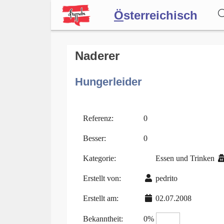
Ö
sterreichisch
Wörterbuch
Naderer
Hungerleider
Forum
Blog
Referenz:
0
Besser:
0
Kategorie:
Essen und Trinken
Erstellt von:
pedrito
Erstellt am:
02.07.2008
Bekanntheit:
0%