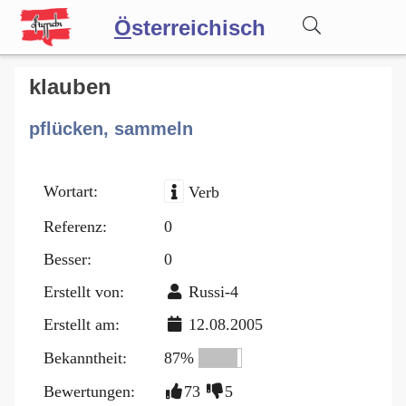
Ö
sterreichisch
Wörterbuch
klauben
pflücken, sammeln
Forum
Wortart:
Verb
Blog
Referenz:
0
Besser:
0
Erstellt von:
Russi-4
Erstellt am:
12.08.2005
Bekanntheit:
87%
Bewertungen:
73
5