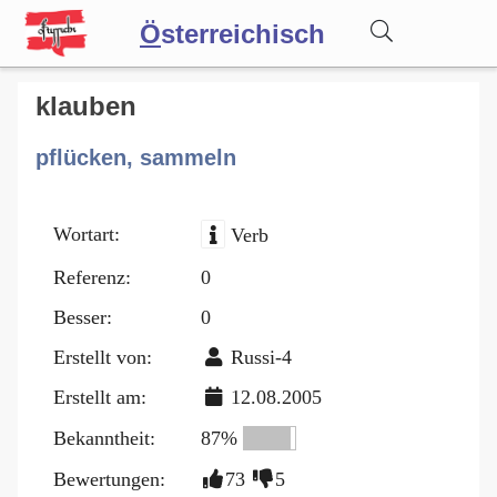
Ö
sterreichisch
Wörterbuch
klauben
pflücken, sammeln
Forum
Wortart:
Verb
Blog
Referenz:
0
Besser:
0
Erstellt von:
Russi-4
Erstellt am:
12.08.2005
Bekanntheit:
87%
Bewertungen:
73
5