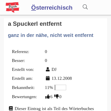
Ö
sterreichisch
Wörterbuch
a Spuckerl entfernt
ganz in der nähe, nicht weit entfernt
Forum
Referenz:
0
Blog
Besser:
0
Erstellt von:
DJ
Erstellt am:
13.12.2008
Bekanntheit:
11%
Bewertungen:
6
0
Dieser Eintrag ist als Teil des Wörterbuches