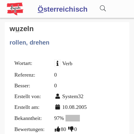
Ö
sterreichisch
Wörterbuch
wu̲zeln
rollen, drehen
Forum
Wortart:
Verb
Blog
Referenz:
0
Besser:
0
Erstellt von:
System32
Erstellt am:
10.08.2005
Bekanntheit:
97%
Bewertungen:
80
0