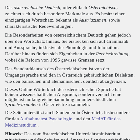
Das
österreichische Deutsch
, oder einfach
Österreichisch
,
zeichnet sich durch besondere Merkmale aus. Es besitzt einen
einzigartigen Wortschatz, bekannt als
Austriazismen
, sowie
charakteristische Redewendungen.
Die Besonderheiten von österreichischem Deutsch gehen jedoch
über den Wortschatz hinaus. Sie erstrecken sich auf Grammatik
und Aussprache, inklusive der Phonologie und Intonation.
Darüber hinaus finden sich Eigenheiten in der
Rechtschreibung
,
wobei die Reform von 1996 gewisse Grenzen setzt.
Das Standarddeutsch des Österreichischen ist von der
Umgangssprache und den in Österreich gebräuchlichen Dialekten,
wie den bairischen und alemannischen, deutlich abzugrenzen.
Dieses Online Wörterbuch der österreichischen Sprache hat
keinen wissenschaftlichen Anspruch, sondern versucht eine
möglichst umfangreiche Sammlung an unterschiedlichen
Sprachvarianten
in Österreich zu sammeln.
Die Seite unterstützt auch Studenten in Österreich, insbesondere
für den
Aufnahmetest Psychologie
und den
MedAT für das
Medizinstudium
.
Hinweis:
Das vom österreichischen Unterrichtsministerium
mitinitiierte und für Schulen und Ämter des Landes verbindliche