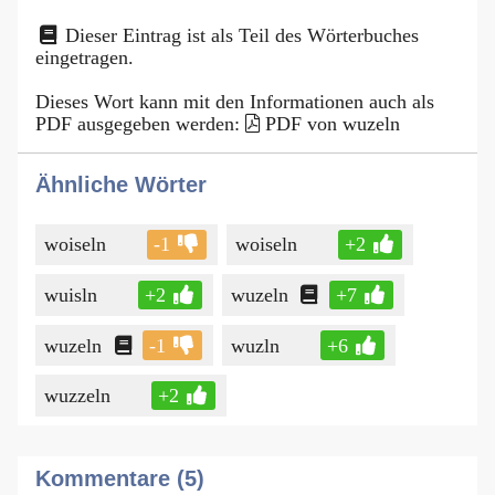
Dieser Eintrag ist als Teil des Wörterbuches
eingetragen.
Dieses Wort kann mit den Informationen auch als
PDF ausgegeben werden:
PDF von wuzeln
Ähnliche Wörter
woiseln
-1
woiseln
+2
wuisln
+2
wuzeln
+7
wuzeln
-1
wuzln
+6
wuzzeln
+2
Kommentare (5)