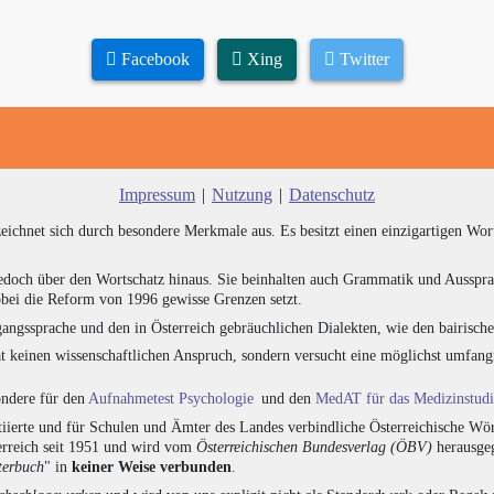
Facebook
Xing
Twitter
Impressum
|
Nutzung
|
Datenschutz
zeichnet sich durch besondere Merkmale aus. Es besitzt einen einzigartigen Wor
edoch über den Wortschatz hinaus. Sie beinhalten auch Grammatik und Ausspra
bei die Reform von 1996 gewisse Grenzen setzt.
angssprache und den in Österreich gebräuchlichen Dialekten, wie den bairisch
at keinen wissenschaftlichen Anspruch, sondern versucht eine möglichst umfa
sondere für den
Aufnahmetest Psychologie
und den
MedAT für das Medizinstud
ierte und für Schulen und Ämter des Landes verbindliche Österreichische Wör
erreich seit 1951 und wird vom
Österreichischen Bundesverlag (ÖBV)
herausgeg
terbuch
" in
keiner Weise verbunden
.