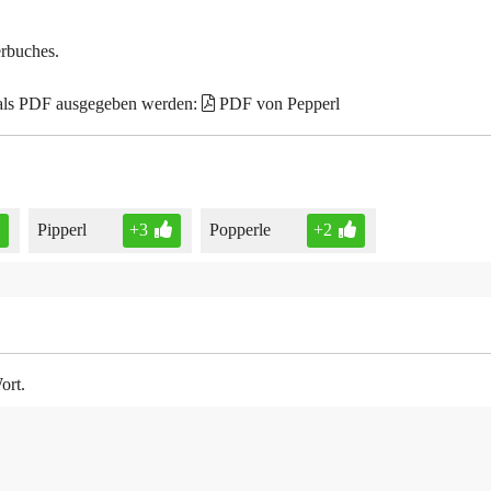
erbuches.
 als PDF ausgegeben werden:
PDF von Pepperl
Pipperl
+3
Popperle
+2
ort.