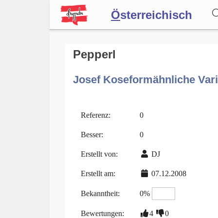
Ö
sterreichisch
Wörterbuch
Pepperl
Josef Koseformähnliche Vari
Forum
Blog
Referenz:
0
Besser:
0
Erstellt von:
DJ
Erstellt am:
07.12.2008
Bekanntheit:
0%
Bewertungen:
4
0