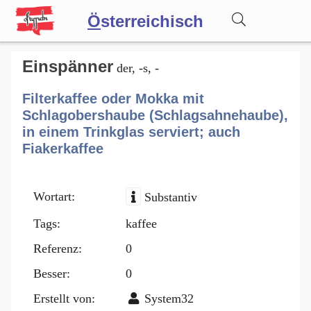
Ö
sterreichisch
Wörterbuch
Einspänner
der, -s, -
Filterkaffee oder Mokka mit
Forum
Schlagobershaube (Schlagsahnehaube),
in einem Trinkglas serviert; auch
Fiakerkaffee
Blog
Wortart:
Substantiv
Tags:
kaffee
Referenz:
0
Besser:
0
Erstellt von:
System32