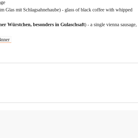
age
 im Glas mit Schlagsahnehaube) - glass of black coffee with whipped
ner Würstchen, besonders in Gulaschsaft
) - a single vienna sausage,
4nner