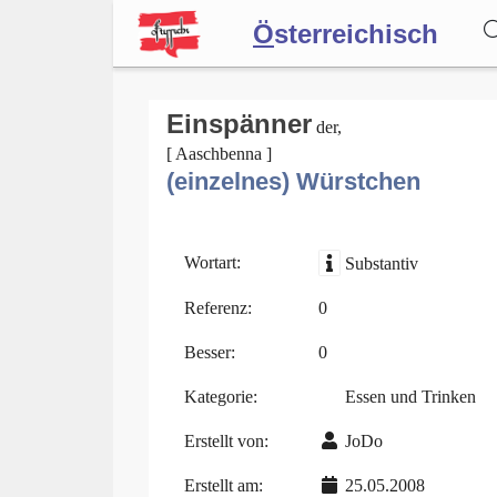
Ö
sterreichisch
Wörterbuch
Einspänner
der,
[ Aaschbenna ]
(einzelnes) Würstchen
Forum
Blog
Wortart:
Substantiv
Referenz:
0
Besser:
0
Kategorie:
Essen und Trinken
Erstellt von:
JoDo
Erstellt am:
25.05.2008