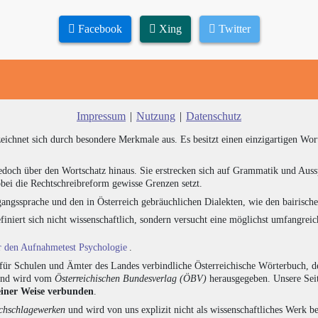
Facebook
Xing
Twitter
Impressum
|
Nutzung
|
Datenschutz
zeichnet sich durch besondere Merkmale aus. Es besitzt einen einzigartigen Wor
edoch über den Wortschatz hinaus. Sie erstrecken sich auf Grammatik und Auss
bei die Rechtschreibreform gewisse Grenzen setzt.
angssprache und den in Österreich gebräuchlichen Dialekten, wie den bairisch
finiert sich nicht wissenschaftlich, sondern versucht eine möglichst umfangr
ür den Aufnahmetest Psychologie
.
für Schulen und Ämter des Landes verbindliche Österreichische Wörterbuch, de
 und wird vom
Österreichischen Bundesverlag (ÖBV)
herausgegeben. Unsere Seit
einer Weise verbunden
.
hschlagewerken
und wird von uns explizit nicht als wissenschaftliches Werk be