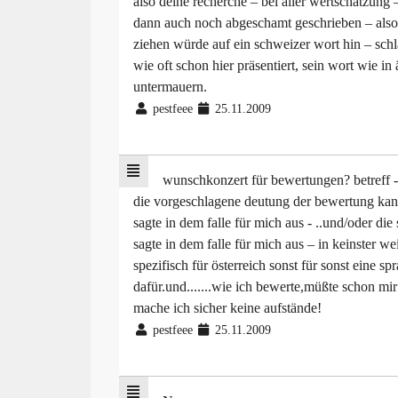
also deine recherche – bei aller wertschätzung 
dann auch noch abgeschamt geschrieben – also 
ziehen würde auf ein schweizer wort hin – schlag
wie oft schon hier präsentiert, sein wort wie i
untermauern.
pestfeee
25.11.2009
wunschkonzert für bewertungen? betreff 
die vorgeschlagene deutung der bewertung kann
sagte in dem falle für mich aus - ..und/oder die 
sagte in dem falle für mich aus – in keinster we
spezifisch für österreich sonst für sonst eine s
dafür.und.......wie ich bewerte,müßte schon mi
mache ich sicher keine aufstände!
pestfeee
25.11.2009