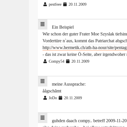
pestfeee
20.11.2009
Ein Beispiel
Wie schon der guter Frater Moe Szyslak tiefsin
Vordertüre n`aus, kommt das Patriarchat abgsch
http://www.hermetik.ch/ath-ha-nour/site/pent
- das ist zwar keine Ö-Seite, aber irgendwohe
Compy54
20.11.2009
meine Aussprache:
åågschãmt
JoDo
20.11.2009
guhden daach compy.. betreff 2009-11-20