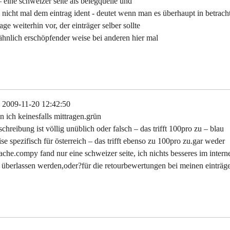
– eine schweizer seite als belegquelle und
nicht mal dem eintrag ident - deutet wenn man es überhaupt in betrach
e weiterhin vor, der einträger selber sollte
n ähnlich erschöpfender weise bei anderen hier mal
- 2009-11-20 12:42:50
 ich keinesfalls mittragen.grün
schreibung ist völlig unüblich oder falsch – das trifft 100pro zu – blau
ise spezifisch für österreich – das trifft ebenso zu 100pro zu.gar weder
prache.compy fand nur eine schweizer seite, ich nichts besseres im intern
r überlassen werden,oder?für die retourbewertungen bei meinen einträg