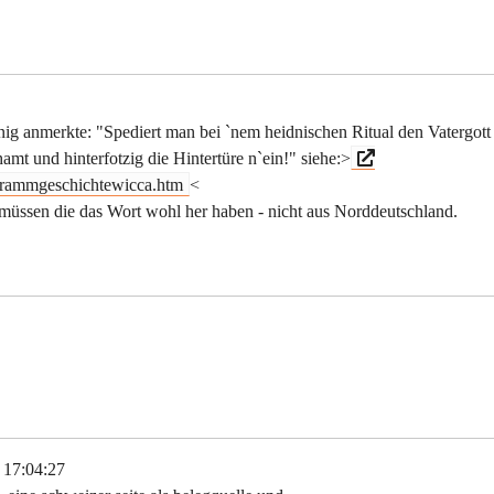
nig anmerkte: "Spediert man bei `nem heidnischen Ritual den Vatergott
amt und hinterfotzig die Hintertüre n`ein!" siehe:>
agrammgeschichtewicca.htm
<
r müssen die das Wort wohl her haben - nicht aus Norddeutschland.
 17:04:27