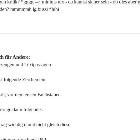
en kritik? *gggg --> mir tuts nix - da kannst sicher sein - ob dies aber 
 werden? mmmmmh lg bussi *hihi
ch für Andere:
rzeugen und Textpassagen
t folgende Zeichen ein
ll, vor dem ersten Buchstaben
nfolge dann folgendes
ag wichtig damit nicht gleich diese
 dir gerne auch per PN!