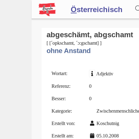
Ö
sterreichisch
Wörterbuch
abgeschämt, abgschamt
[ [´opkschamt, ´ɔ:gschamt] ]
ohne Anstand
Forum
Blog
Wortart:
Adjektiv
Referenz:
0
Besser:
0
Kategorie:
Zwischenmenschlich
Erstellt von:
Koschutnig
Erstellt am:
05.10.2008