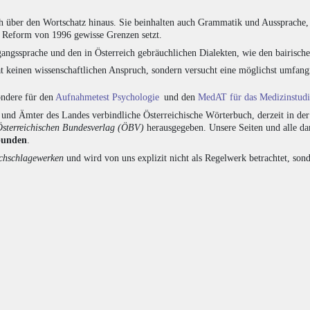
h über den Wortschatz hinaus. Sie beinhalten auch Grammatik und Aussprache, 
e Reform von 1996 gewisse Grenzen setzt.
angssprache und den in Österreich gebräuchlichen Dialekten, wie den bairisch
at keinen wissenschaftlichen Anspruch, sondern versucht eine möglichst umfa
sondere für den
Aufnahmetest Psychologie
und den
MedAT für das Medizinstud
nd Ämter des Landes verbindliche Österreichische Wörterbuch, derzeit in de
Österreichischen Bundesverlag (ÖBV)
herausgegeben. Unsere Seiten und alle d
bunden
.
hschlagewerken
und wird von uns explizit nicht als Regelwerk betrachtet, sond