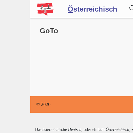
Ö
sterreichisch
Wörterbuch
GoTo
Forum
Blog
© 2026
Das
österreichische Deutsch
, oder einfach
Österreichisch
, 