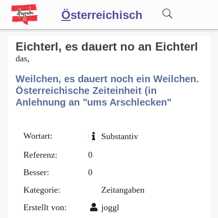
Ö
sterreichisch
Wörterbuch
Eichterl, es dauert no an Eichterl
das,
Forum
Weilchen, es dauert noch ein Weilchen.
Österreichische Zeiteinheit (in
Anlehnung an "ums Arschlecken"
Blog
Wortart:
Substantiv
Referenz:
0
Besser:
0
Kategorie:
Zeitangaben
Erstellt von:
joggl