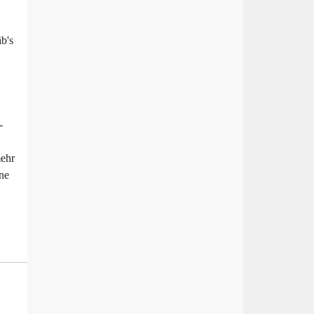
b's
-
mehr
ne