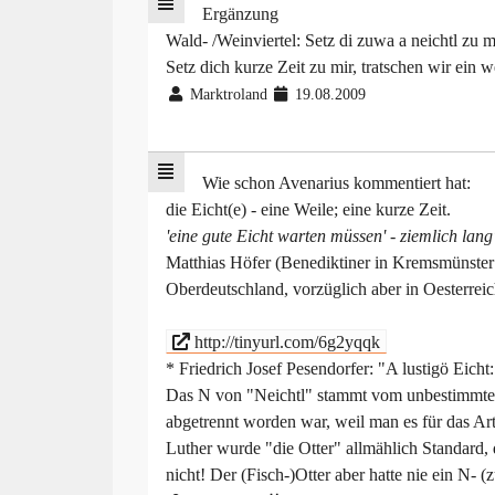
Ergänzung
Wald- /Weinviertel: Setz di zuwa a neichtl zu mir
Setz dich kurze Zeit zu mir, tratschen wir ein w
Marktroland
19.08.2009
Wie schon Avenarius kommentiert hat:
die Eicht(e) - eine Weile; eine kurze Zeit.
'eine gute Eicht warten müssen' - ziemlich lang
Matthias Höfer (Benediktiner in Kremsmünster
Oberdeutschland, vorzüglich aber in Oesterrei
http://tinyurl.com/6g2yqqk
* Friedrich Josef Pesendorfer: "A lustigö Eicht
Das N von "Neichtl" stammt vom unbestimmten 
abgetrennt worden war, weil man es für das Arti
Luther wurde "die Otter" allmählich Standard,
nicht! Der (Fisch-)Otter aber hatte nie ein N- (z