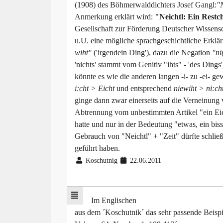
(1908) des Böhmerwalddichters Josef Gangl:
"
Anmerkung erklärt wird:
"Neichtl: Ein Restc
Gesellschaft zur Förderung Deutscher Wissensc
u.U. eine mögliche sprachgeschichtliche Erklä
wiht"
('irgendein Ding'), dazu die Negation
"ni
'nichts' stammt vom Genitiv "ihts" - 'des Din
könnte es wie die anderen langen -i- zu -ei- ge
i:cht > Eicht
und entsprechend
niewiht > ni:ch
ginge dann zwar einerseits auf die Verneinung
Abtrennung vom unbestimmten Artikel "ein Eich
hatte und nur in der Bedeutung "etwas, ein bi
Gebrauch von "Neichtl" + "Zeit" dürfte schlie
geführt haben.
Koschutnig
22.06.2011
Im Englischen
aus dem ´Koschutnik´ das sehr passende Beispie