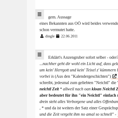
gem. Aussage
eines Bekannten aus OÖ wird beides verwendet:
schon vermutet hatte.
dingle
22.06.2011
Erklärt's Anzengruber sofort selber - oder
...
nachher geht dir wohl ein Licht auf, dass gele
um kein' Herrgott und kein' Teixel z' kümmer
vorbei is
(Aus den "Kalendergeschichten")
schreibt, jedesmal zum geliebten "Neichtl" die
neichtl Zeit
* allweil nach oan
kloan Neichtl Z
aber bedeutet für ihn "ein Neichtl" einfach 
drein steht alles Verborgene und alles Offenba
, * und da ist weiters der Satz einer Gesprächs
und die Zeit vergeht ihm no amal so schnell"
-