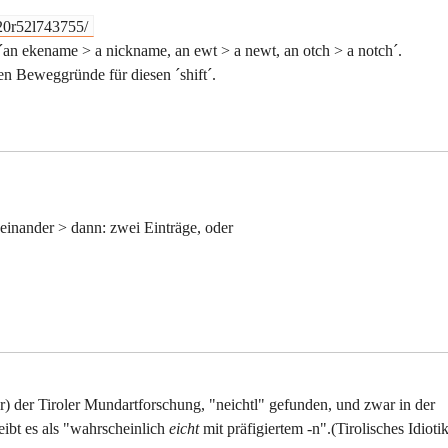
20r52l743755/
: ´an ekename > a nickname, an ewt > a newt, an otch > a notch´.
hen Beweggründe für diesen ´shift´.
einander > dann: zwei Einträge, oder
r) der Tiroler Mundartforschung, "neichtl" gefunden, und zwar in der
eibt es als "wahrscheinlich
eicht
mit präfigiertem -n".(Tirolisches Idioti