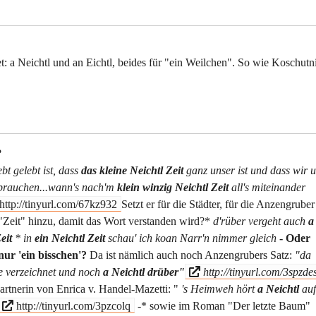
 a Neichtl und an Eichtl, beides für "ein Weilchen". So wie Koschutn
?
bt gelebt ist, dass
das kleine Neichtl Zeit
ganz unser ist und dass wir 
n brauchen...wann's nach'm
klein winzig Neichtl Zeit
all's miteinander
http://tinyurl.com/67kz932
Setzt er für die Städter, für die Anzengruber
 "Zeit" hinzu, damit das Wort verstanden wird?*
d'rüber vergeht auch
a
eit
* in
ein Neichtl Zeit
schau' ich koan Narr'n nimmer gleich
- Oder
nur 'ein bisschen'?
Da ist nämlich auch noch Anzengrubers Satz:
"da
re verzeichnet und noch
a Neichtl drüber"
http://tinyurl.com/3spzde
partnerin von Enrica v. Handel-Mazetti: "
's Heimweh hört
a Neichtl
auf
http://tinyurl.com/3pzcolq
-* sowie im Roman "Der letzte Baum"