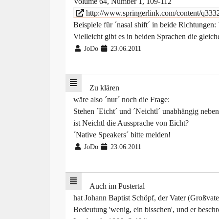
Volume 64, Number 1, 109-112´
http://www.springerlink.com/content/q333
Beispiele für ´nasal shift´ in beide Richtungen
Vielleicht gibt es in beiden Sprachen die gleic
JoDo
23.06.2011
Zu klären
wäre also ´nur´ noch die Frage:
Stehen ´Eicht´ und ´Neichtl´ unabhängig neben
ist Neichtl die Aussprache von Eicht?
´Native Speakers´ bitte melden!
JoDo
23.06.2011
Auch im Pustertal
hat Johann Baptist Schöpf, der Vater (Großvate
Bedeutung 'wenig, ein bisschen', und er beschr