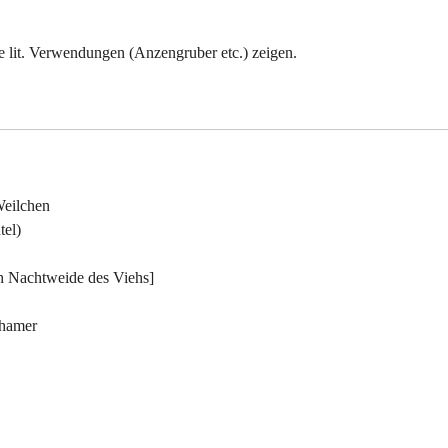
ie lit. Verwendungen (Anzengruber etc.) zeigen.
 Weilchen
tel)
h Nachtweide des Viehs]
zhamer