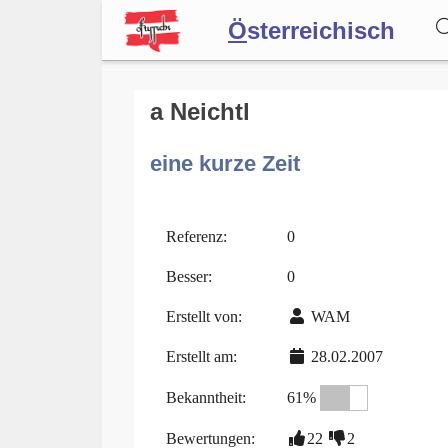
Ö
sterreichisch
Wörterbuch
a Neichtl
eine kurze Zeit
Forum
Blog
Referenz:
0
Besser:
0
Erstellt von:
WAM
Erstellt am:
28.02.2007
Bekanntheit:
61%
Bewertungen:
22
2