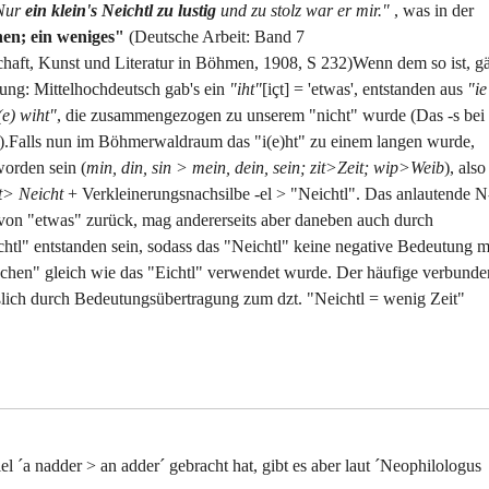
Nur
ein klein's Neichtl zu lustig
und zu stolz war er mir."
, was in der
hen; ein weniges"
(Deutsche Arbeit: Band 7
haft, Kunst und Literatur in Böhmen, 1908, S 232)Wenn dem so ist, gä
rung: Mittelhochdeutsch gab's ein
"iht"
[içt] = 'etwas', entstanden aus
"ie
(e) wiht"
, die zusammengezogen zu unserem "nicht" wurde (Das -s bei
gs').Falls nun im Böhmerwaldraum das "i(e)ht" zu einem langen wurde,
worden sein (
min, din, sin > mein, dein, sein; zit>Zeit; wip>Weib
), also
t> Neicht
+ Verkleinerungsnachsilbe -el > "Neichtl". Das anlautende N
 von "etwas" zurück, mag andererseits aber daneben auch durch
tl" entstanden sein, sodass das "Neichtl" keine negative Bedeutung 
sschen" gleich wie das "Eichtl" verwendet wurde. Der häufige verbunde
ßlich durch Bedeutungsübertragung zum dzt. "Neichtl = wenig Zeit"
l ´a nadder > an adder´ gebracht hat, gibt es aber laut ´Neophilologus