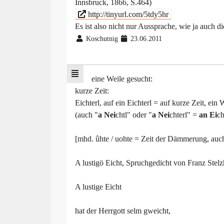
Innsbruck, 1866, S.464)
http://tinyurl.com/5tdy5hr
Es ist also nicht nur Aussprache, wie ja auch d
Koschutnig
23.06.2011
eine Weile gesucht:
kurze Zeit:
Eichterl, auf ein Eichterl = auf kurze Zeit, ein
(auch "
a Nei
chtl" oder "
a Nei
chterl" =
an Ei
ch
[mhd. ûhte / uohte = Zeit der Dämmerung, auc
A lustigö Eicht, Spruchgedicht von Franz Stel
A lustige Eicht
hat der Herrgott selm gweicht,