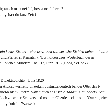
, ratsch ma a neichtl, host a neichtl zeit ?
enig, hast du kurz Zeit ?
'ein kleins Eichtel' - eine kurze Zeit'wunderliche Eichten haben' - Laun
 und Pfarrer in Kematen): "Etymologisches Wörterbuch der in
ch üblichen Mundart, Theil 1", Linz 1815 (Google eBook)
: Dialektgedichte", Linz 1920
Artikel, während umgekehrt ostmitteldeutsch bei der Otter das N
kel-n hielt (Otter = Natter; auch englisch
a nadder > an adder
). Seit
 doch zu seiner Zeit verstand man im Oberdeutschen sein "Otterngezüch
u idg. 'udr-' = 'Wasser')