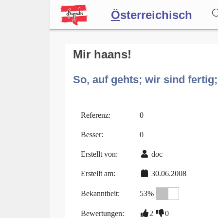
Ö
sterreichisch
Wörterbuch
Mir haans!
So, auf gehts; wir sind fertig
Forum
Blog
Referenz:
0
Besser:
0
Erstellt von:
doc
Erstellt am:
30.06.2008
Bekanntheit:
53%
Bewertungen:
2
0