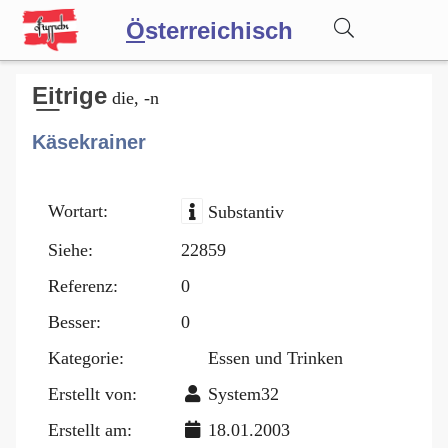
Ö
sterreichisch
Wörterbuch
E͟itrige
die, -n
Käsekrainer
Forum
Wortart:
Substantiv
Blog
Siehe:
22859
Referenz:
0
Besser:
0
Kategorie:
Essen und Trinken
Erstellt von:
System32
Erstellt am:
18.01.2003