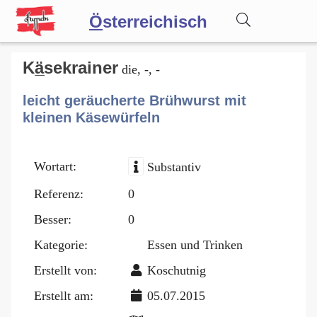
Ö
sterreichisch
Wörterbuch
Kä̲sekrainer
die, -, -
leicht geräucherte Brühwurst mit
Forum
kleinen Käsewürfeln
Blog
Wortart:
Substantiv
Referenz:
0
Besser:
0
Kategorie:
Essen und Trinken
Erstellt von:
Koschutnig
Erstellt am:
05.07.2015