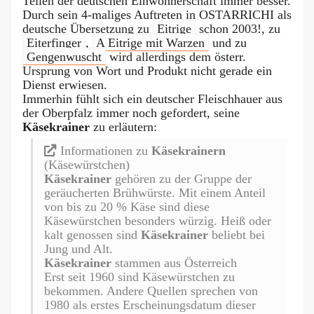
Teilen der deutschen Einwohnerschaft immer besser.
Durch sein 4-maliges Auftreten in OSTARRICHI als
deutsche Übersetzung zu
Eitrige
schon 2003!, zu
Eiterfinger
,
A Eitrige mit Warzen
und zu
Gengenwuscht
wird allerdings dem österr.
Ursprung von Wort und Produkt nicht gerade ein
Dienst erwiesen.
Immerhin fühlt sich ein deutscher Fleischhauer aus
der Oberpfalz immer noch gefordert, seine
Käsekrainer
zu erläutern:
Informationen zu
Käsekrainern
(Käsewürstchen)
Käsekrainer
gehören zu der Gruppe der
geräucherten Brühwürste. Mit einem Anteil
von bis zu 20 % Käse sind diese
Käsewürstchen besonders würzig. Heiß oder
kalt genossen sind
Käsekrainer
beliebt bei
Jung und Alt.
Käsekrainer
stammen aus Österreich
Erst seit 1960 sind Käsewürstchen zu
bekommen. Andere Quellen sprechen von
1980 als erstes Erscheinungsdatum dieser