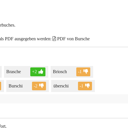
erbuches.
 als PDF ausgegeben werden:
PDF von Bursche
Brasche
+2
Briosch
-1
Burschi
-2
überschi
-1
ort.