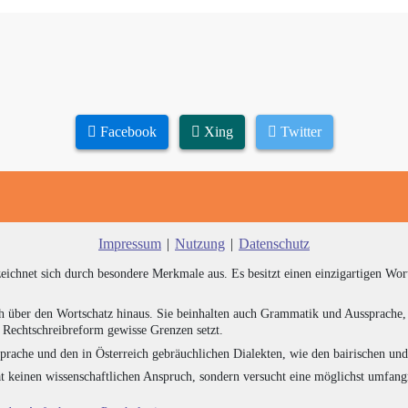
Facebook
Xing
Twitter
Impressum
|
Nutzung
|
Datenschutz
zeichnet sich durch besondere Merkmale aus. Es besitzt einen einzigartigen Wor
h über den Wortschatz hinaus. Sie beinhalten auch Grammatik und Aussprache, 
e Rechtschreibreform gewisse Grenzen setzt.
prache und den in Österreich gebräuchlichen Dialekten, wie den bairischen un
at keinen wissenschaftlichen Anspruch, sondern versucht eine möglichst umfa