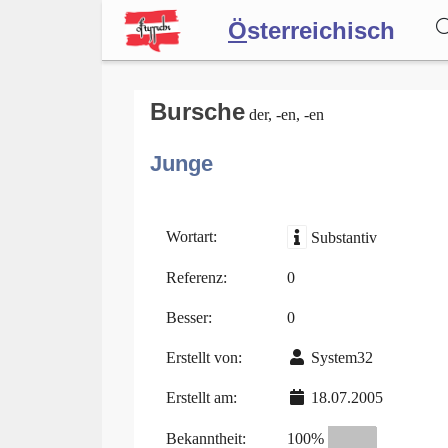
Ö
sterreichisch
Wörterbuch
Bursche
der, -en, -en
Junge
Forum
Blog
Wortart:
Substantiv
Referenz:
0
Besser:
0
Erstellt von:
System32
Erstellt am:
18.07.2005
Bekanntheit:
100%