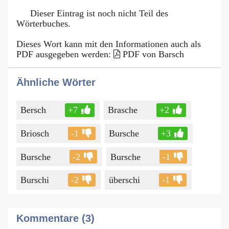
Dieser Eintrag ist noch nicht Teil des
Wörterbuches.
Dieses Wort kann mit den Informationen auch als
PDF ausgegeben werden:
PDF von Barsch
Ähnliche Wörter
Bersch
+7
Brasche
+2
Briosch
-1
Bursche
+3
Bursche
-2
Bursche
-1
Burschi
-2
überschi
-1
Kommentare (3)