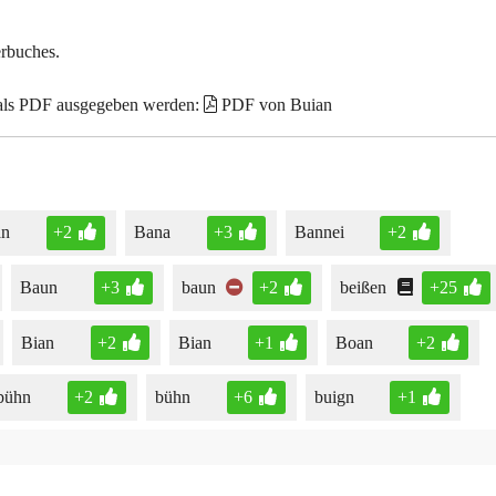
erbuches.
 als PDF ausgegeben werden:
PDF von Buian
an
+2
Bana
+3
Bannei
+2
Baun
+3
baun
+2
beißen
+25
Bian
+2
Bian
+1
Boan
+2
bühn
+2
bühn
+6
buign
+1