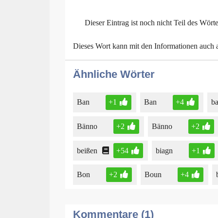
Dieser Eintrag ist noch nicht Teil des Wört
Dieses Wort kann mit den Informationen auch
Ähnliche Wörter
Ban
+1
Ban
+4
b
Bänno
+2
Bänno
+2
beißen
+54
biagn
+1
Bon
+2
Boun
+4
Kommentare (1)