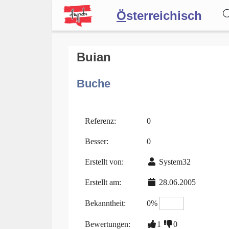
Ö
sterreichisch
Wörterbuch
Buian
Buche
Forum
Blog
Referenz:
0
Besser:
0
Erstellt von:
System32
Erstellt am:
28.06.2005
Bekanntheit:
0%
Bewertungen:
1
0