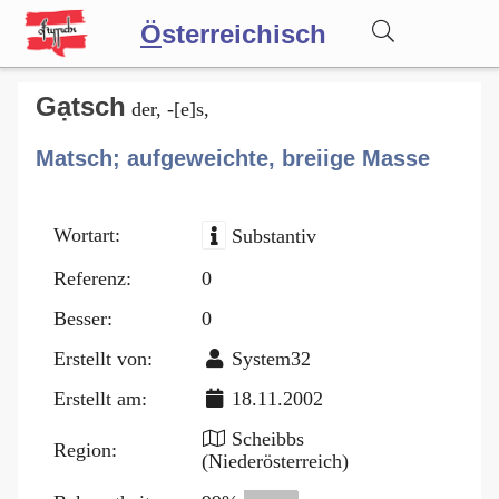
Ö
sterreichisch
Wörterbuch
Gạtsch
der, -[e]s,
Matsch; aufgeweichte, breiige Masse
Forum
Wortart:
Substantiv
Blog
Referenz:
0
Besser:
0
Erstellt von:
System32
Erstellt am:
18.11.2002
Scheibbs
Region:
(Niederösterreich)