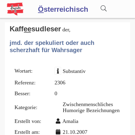
Ö
sterreichisch
Wörterbuch
Kaffe͟esudleser
der,
jmd. der spekuliert oder auch
Forum
scherzhaft für Wahrsager
Blog
Wortart:
Substantiv
Referenz:
2306
Besser:
0
Zwischenmenschliches
Kategorie:
Humorige Bezeichnungen
Erstellt von:
Amalia
Erstellt am:
21.10.2007